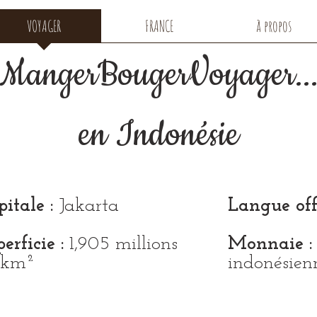
VOYAGER
FRANCE
à propos
MangerBougerVoyager..
en Indonésie
itale :
Jakarta
Langue offi
erficie :
1,905 millions
Monnaie :
 km²
indonésien