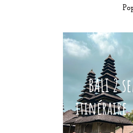
Pop
BALI 2 s
itinéraire
,